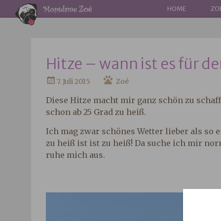
WEITER
HOME
ZO
ZUM
INHALT
Hitze – wann ist es für d
7. Juli 2015
Zoé
Diese Hitze macht mir ganz schön zu schaff
schon ab 25 Grad zu heiß.
Ich mag zwar schönes Wetter lieber als so 
zu heiß ist ist zu heiß! Da suche ich mir no
ruhe mich aus.