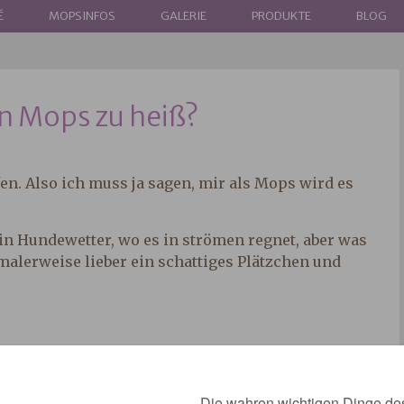
É
MOPSINFOS
GALERIE
PRODUKTE
BLOG
en Mops zu heiß?
en. Also ich muss ja sagen, mir als Mops wird es
ein Hundewetter, wo es in strömen regnet, aber was
rmalerweise lieber ein schattiges Plätzchen und