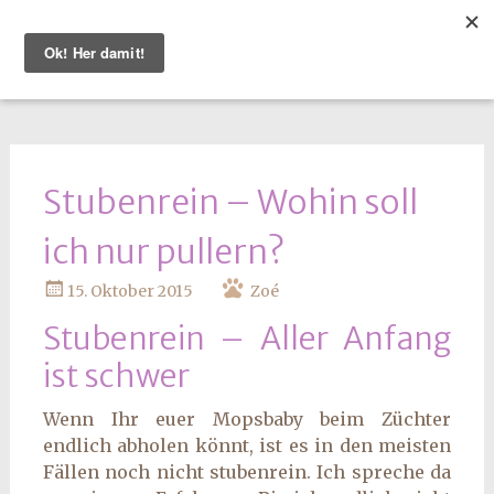
WEITER
ZUM
INHALT
Stubenrein – Wohin soll
ich nur pullern?
15. Oktober 2015
Zoé
Stubenrein – Aller Anfang
ist schwer
Wenn Ihr euer Mopsbaby beim Züchter
endlich abholen könnt, ist es in den meisten
Fällen noch nicht stubenrein. Ich spreche da