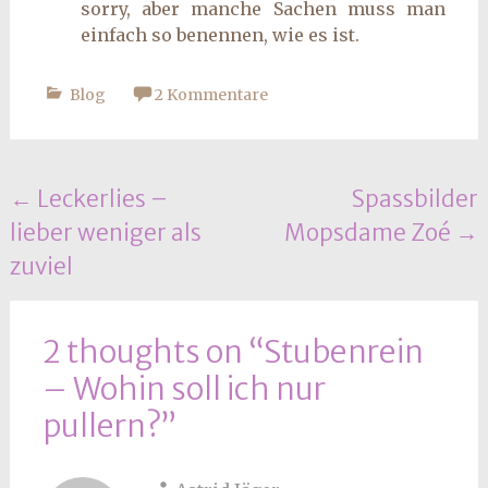
sorry, aber manche Sachen muss man
einfach so benennen, wie es ist.
Blog
2 Kommentare
Beitrags
←
Leckerlies –
Spassbilder
lieber weniger als
Mopsdame Zoé
→
Navigation
zuviel
2 thoughts on “
Stubenrein
– Wohin soll ich nur
pullern?
”