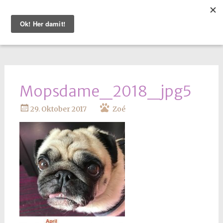
WEITER
ZUM
INHALT
Mopsdame_2018_jpg5
29. Oktober 2017
Zoé