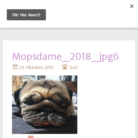
WEITER
ZUM
INHALT
Mopsdame_2018_jpg6
29. Oktober 2017
Zoé