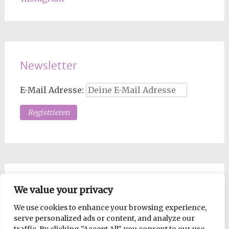
Newsletter
E-Mail Adresse:
Los Mopsdame, such!
We value your privacy
We use cookies to enhance your browsing experience,
Suche
serve personalized ads or content, and analyze our
nach: