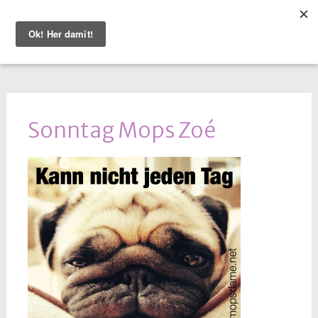
WEITER
ZUM
INHALT
Sonntag Mops Zoé