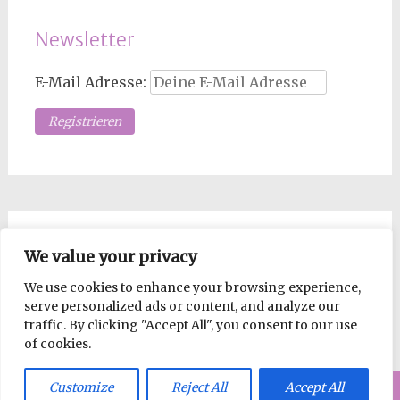
Newsletter
E-Mail Adresse:
Los Mopsdame, such!
We value your privacy
We use cookies to enhance your browsing experience,
Suche
serve personalized ads or content, and analyze our
nach:
traffic. By clicking "Accept All", you consent to our use
of cookies.
Customize
Reject All
Accept All
Impressum
|
© 2026 mopsdame.net