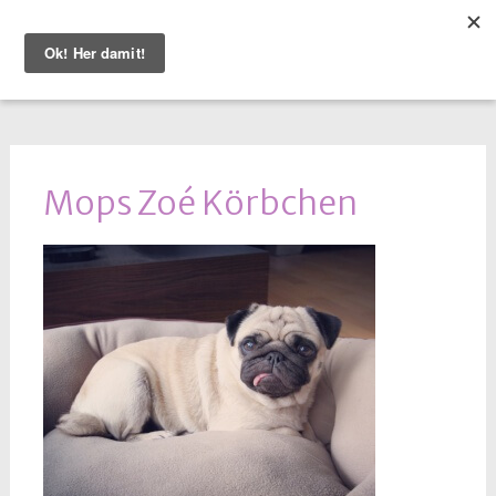
WEITER
ZUM
INHALT
Mops Zoé Körbchen