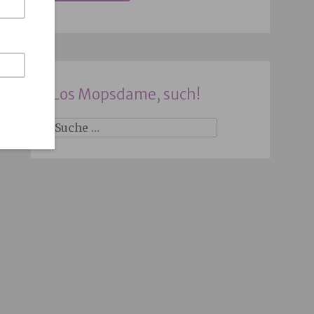
Los Mopsdame, such!
Suche
nach: