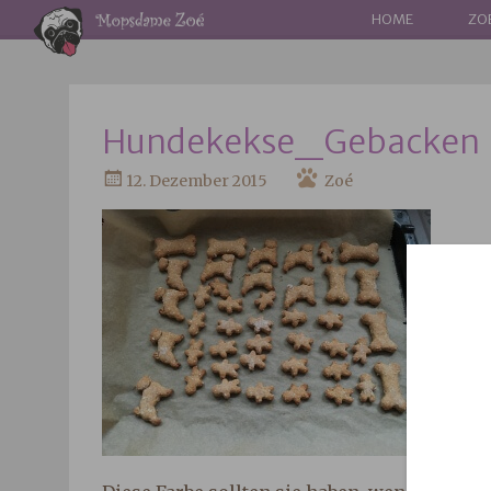
WEITER
HOME
ZO
ZUM
INHALT
Hundekekse_Gebacken
12. Dezember 2015
Zoé