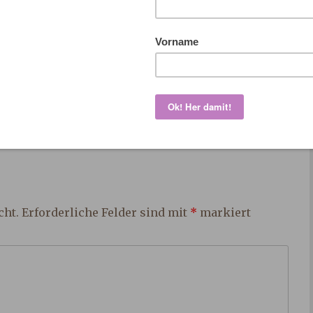
g sind.
cht.
Erforderliche Felder sind mit
*
markiert