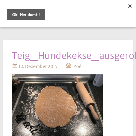
WEITER
ZUM
INHALT
Teig_Hundekekse_ausgerol
12. Dezember 2015
Zoé