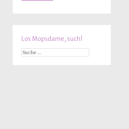
Los Mopsdame, such!
Suche
nach: