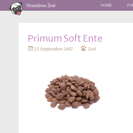
WEITER
HOME
ZO
ZUM
INHALT
Primum Soft Ente
27. September 2017
Zoé