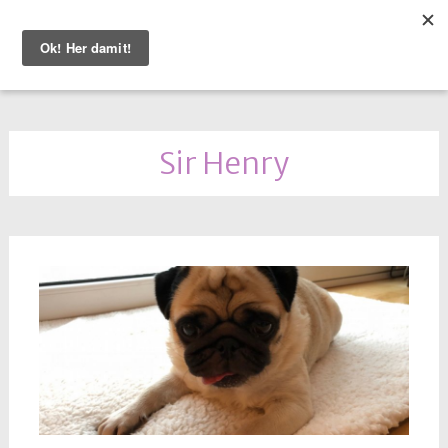
WEITER
ZUM
INHALT
Sir Henry